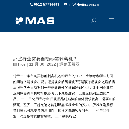
0512-57786698
info@bojin.com.cn
那些行业需要自动标签剥离机？
由
hios
|
11 月 30, 2022
|
标签回卷器
对于一个准备购买标签剥离机这种设备的企业，应该考虑哪些方面
的问题？是设备功能，还是设备的智能化?还是该考虑设备之后的售
后服务？今天就罗列一些这建设性的建议给到企业，让不同企业在
选购标签剥离机时可以参考以下几条建议，以便选购到合适的产
品。 一： 日化用品行业 日化用品对贴标的整体要求较高，需要贴的
漂亮、整齐、不起皱这才能彰显品牌和企业的实力。所以在选购标
签剥离机时就要考虑通用性，这样才能兼容多种尺寸，和产品外
观，满足多样的贴标需求。 二：制药行业...