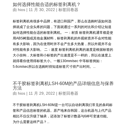
如何选择性能合适的标签剥离机？
由
hios
|
11 月 30, 2022
|
标签回卷器
标签剥离机有很多中品牌，有进口和国产，那么在选购时该如何选
择就成了企业头疼的问题，下面就通过一系列的对比和介绍让知道
如何选择性能合适的标签剥离机。 一：材质 标签剥离机通常都是使
用ABS树脂或其他金属材料，标签剥离机的外观材质并不会对性能
有多大影响，因为在使用时并不会产生多大热量，所以外观并不会
对性能有多大影响。 二：速度 标签剥离机剥离的速度是根据标签的
大小挂钩，大标签和小标签的产出速度是不一样的，所以在速度上
就得看你使用得标签大小。一般130mm/sec 中等标签例如：
5.6cm/sec所以在选购时得知道标签尺寸得产出时间。...
不干胶标签剥离机LSH-60M的产品详细信息与保养
方法
由
hios
|
11 月 29, 2022
|
标签回卷器
不干胶标签剥离机LSH-60M是一台可以自动剥离我们常见的条码标
签和产品信息标签的机器。原产地来自韩国，这台机器与上代产品
相比不仅仅升级了轴承，还添加了标签计数器与6种可变速功能。
为什么需要这样产品？...