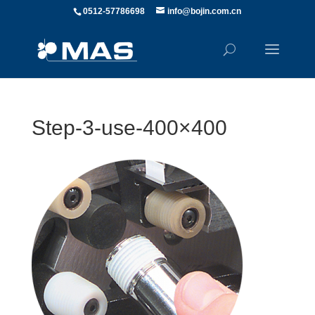
0512-57786698
info@bojin.com.cn
Step-3-use-400×400